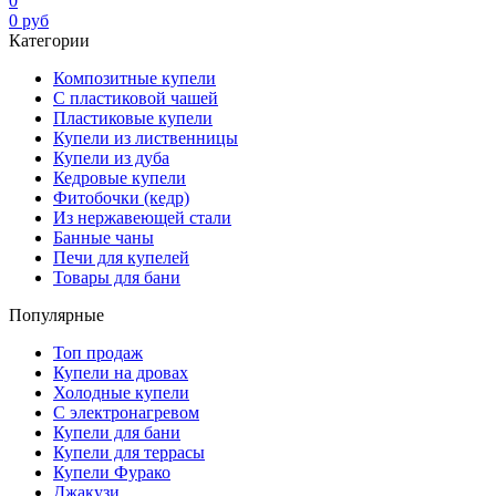
0
0
руб
Категории
Композитные купели
С пластиковой чашей
Пластиковые купели
Купели из лиственницы
Купели из дуба
Кедровые купели
Фитобочки (кедр)
Из нержавеющей стали
Банные чаны
Печи для купелей
Товары для бани
Популярные
Топ продаж
Купели на дровах
Холодные купели
С электронагревом
Купели для бани
Купели для террасы
Купели Фурако
Джакузи