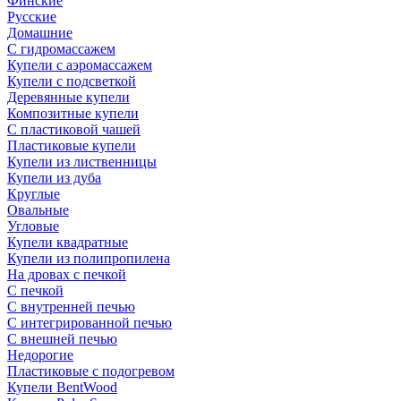
Финские
Русские
Домашние
С гидромассажем
Купели с аэромассажем
Купели с подсветкой
Деревянные купели
Композитные купели
С пластиковой чашей
Пластиковые купели
Купели из лиственницы
Купели из дуба
Круглые
Овальные
Угловые
Купели квадратные
Купели из полипропилена
На дровах с печкой
С печкой
С внутренней печью
С интегрированной печью
С внешней печью
Недорогие
Пластиковые с подогревом
Купели BentWood