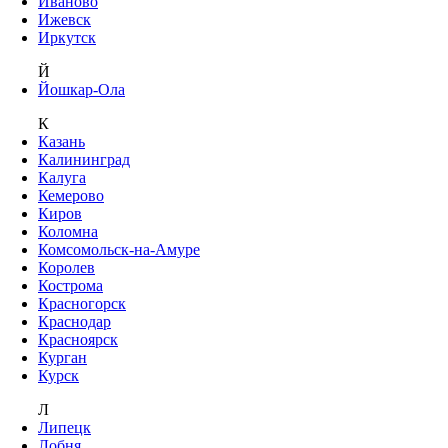
Иваново
Ижевск
Иркутск
Й
Йошкар-Ола
К
Казань
Калининград
Калуга
Кемерово
Киров
Коломна
Комсомольск-на-Амуре
Королев
Кострома
Красногорск
Краснодар
Красноярск
Курган
Курск
Л
Липецк
Лобня