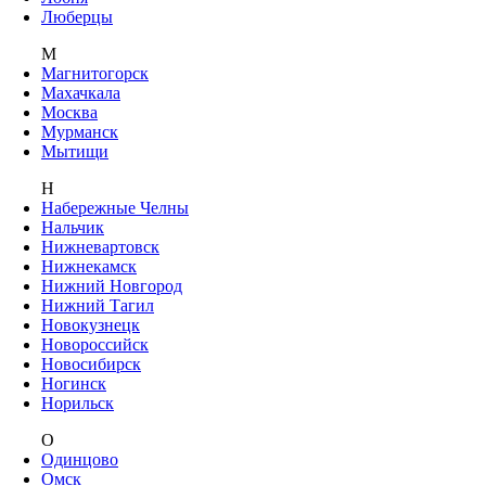
Люберцы
М
Магнитогорск
Махачкала
Москва
Мурманск
Мытищи
Н
Набережные Челны
Нальчик
Нижневартовск
Нижнекамск
Нижний Новгород
Нижний Тагил
Новокузнецк
Новороссийск
Новосибирск
Ногинск
Норильск
О
Одинцово
Омск