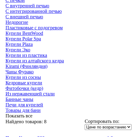
С печкой
С внутренней печью
С интегрированной печью
С внешней печью
Недорогие
Пластиковые с подогревом
Купели BentWood
Купели Polar Spa
Купели Plaza
Купели Эко
Купели из пластика
Купели из алтайского кедра
Kirami (Финляндия)
Чаны Фурако
Купели из сосны
Кедровые купели
Фитобочки (кедр)
Из нержавеющей стали
Банные чаны
Печи для купелей
Товары для бани
Показать все
Сортировать по:
Найдено товаров:
8