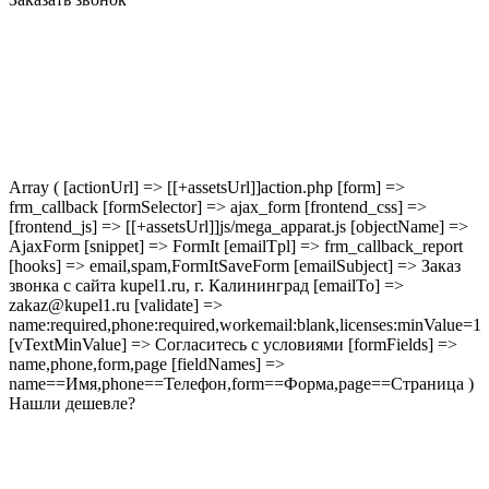
Array ( [actionUrl] => [[+assetsUrl]]action.php [form] =>
frm_callback [formSelector] => ajax_form [frontend_css] =>
[frontend_js] => [[+assetsUrl]]js/mega_apparat.js [objectName] =>
AjaxForm [snippet] => FormIt [emailTpl] => frm_callback_report
[hooks] => email,spam,FormItSaveForm [emailSubject] => Заказ
звонка с сайта kupel1.ru, г. Калининград [emailTo] =>
zakaz@kupel1.ru [validate] =>
name:required,phone:required,workemail:blank,licenses:minValue=1
[vTextMinValue] => Согласитесь с условиями [formFields] =>
name,phone,form,page [fieldNames] =>
name==Имя,phone==Телефон,form==Форма,page==Страница )
Нашли дешевле?