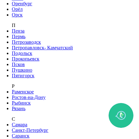
Оренбург
Орёл
Орск
П
Пенза
Пермь
Петрозаводск
Петропавловск- Камчатский
Подольск
Прокопьевск
Псков
Пушкино
Пятигорск
Р
Раменское
Ростов-на-Дону
Рыбинск
Рязань
С
Самара
Санкт-Петербург
Саранск