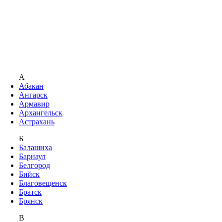
А
Абакан
Ангарск
Армавир
Архангельск
Астрахань
Б
Балашиха
Барнаул
Белгород
Бийск
Благовещенск
Братск
Брянск
В