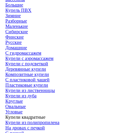
Большие
Купель ПВХ
Зимние
Разборные
Маленькие
Сибирские
Финские
Русские
Домашние
С гидромассажем
Купели с аэромассажем
Купели с подсветкой
Деревянные купели
Композитные купели
С пластиковой чашей
Пластиковые купели
Купели из лиственницы
Купели из дуба
Круглые
Овальные
Угловые
Купели квадратные
Купели из полипропилена
На дровах с печкой