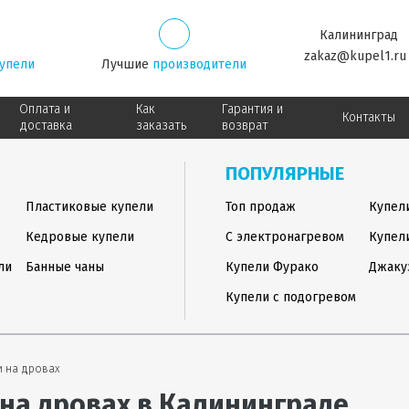
Калининград
zakaz@kupel1.ru
упели
Лучшие
производители
Оплата и
Как
Гарантия и
Контакты
доставка
заказать
возврат
ПОПУЛЯРНЫЕ
Пластиковые купели
Топ продаж
Купел
Кедровые купели
С электронагревом
Купел
ли
Банные чаны
Купели Фурако
Джаку
Купели с подогревом
и на дровах
на дровах в Калининграде