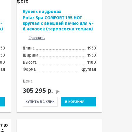
Купель на дровах
Polar Spa COMFORT 195 HOT
4-
круглая с внешней печью для 4-
я)
6 человек (термососна темная)
Сравнить
950
Длина
1950
950
Ширина
1950
100
Высота
1100
лая
Форма
Круглая
Цена:
305 295
р.
р.
КУПИТЬ В 1 КЛИК
В КОРЗИНУ