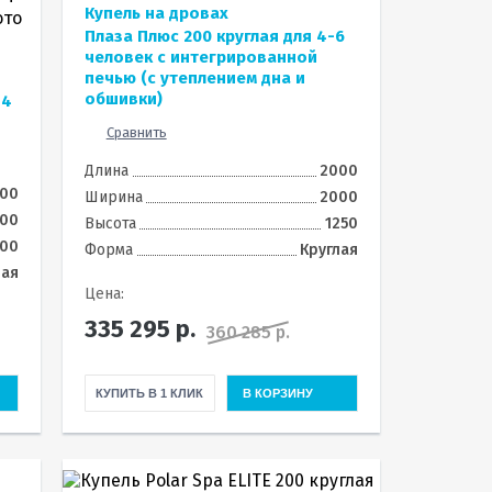
Купель на дровах
Плаза Плюс 200 круглая для 4-6
человек с интегрированной
печью (с утеплением дна и
обшивки)
-4
Сравнить
Длина
2000
800
Ширина
2000
800
Высота
1250
100
Форма
Круглая
лая
Цена:
335 295
р.
360 285 р.
КУПИТЬ В 1 КЛИК
В КОРЗИНУ