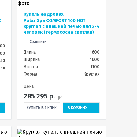
Купель на дровах
с
Polar Spa COMFORT 160 HOT
круглая с внешней печью для 2-4
человек (термососна светлая)
Сравнить
00
Длина
1600
00
Ширина
1600
150
Высота
1100
ная
Форма
Круглая
Цена:
285 295
р.
р.
КУПИТЬ В 1 КЛИК
В КОРЗИНУ