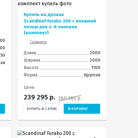
Купель на дровах
Scandinaf Furako 200 с внешней
печью для 4-6 человек
(комплект)
800
Сравнить
800
Длина
2000
250
Ширина
2000
лая
Высота
1100
Форма
Круглая
Цена:
239 295
р.
280 285 р.
КУПИТЬ В 1 КЛИК
В КОРЗИНУ