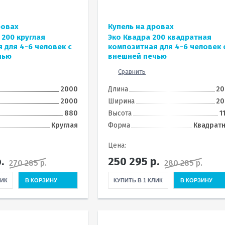
ровах
Купель на дровах
 200 круглая
Эко Квадра 200 квадратная
 для 4-6 человек с
композитная для 4-6 человек 
чью
внешней печью
Сравнить
2000
Длина
20
2000
Ширина
20
880
Высота
1
Круглая
Форма
Квадрат
Цена:
.
250 295
р.
270 285 р.
280 285 р.
ЛИК
В КОРЗИНУ
КУПИТЬ В 1 КЛИК
В КОРЗИНУ