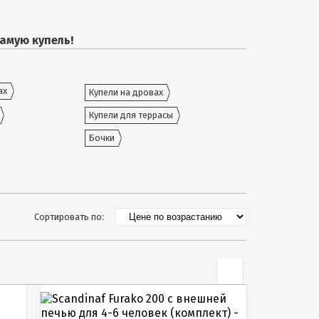
амую купель!
ах
Купели на дровах
Купели для террасы
Бочки
Сортировать по: