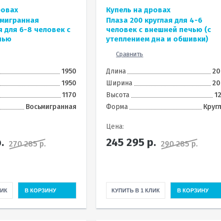
ровах
Купель на дровах
ьмигранная
Плаза 200 круглая для 4-6
 для 6-8 человек с
человек с внешней печью (с
чью
утеплением дна и обшивки)
Сравнить
1950
Длина
20
1950
Ширина
20
1170
Высота
1
Восьмигранная
Форма
Круг
Цена:
.
245 295
р.
270 285 р.
290 285 р.
ЛИК
В КОРЗИНУ
КУПИТЬ В 1 КЛИК
В КОРЗИНУ