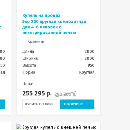
Купель на дровах
Эко 200 круглая композитная
с
для 4-6 человек с
интегрированной печью
Сравнить
00
Длина
2000
00
Ширина
2000
150
Высота
950
ная
Форма
Круглая
Цена:
255 295
р.
290 285 р.
КУПИТЬ В 1 КЛИК
В КОРЗИНУ