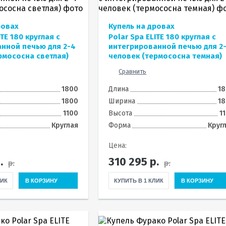
ровах
Купель на дровах
ITE 180 круглая с
Polar Spa ELITE 180 круглая с
нной печью для 2-4
интегрированной печью для 2
рмососна светлая)
человек (термососна темная)
Сравнить
1800
Длина
1
1800
Ширина
1
1100
Высота
1
Круглая
Форма
Круг
Цена:
.
310 295
р.
р.
р.
ЛИК
В КОРЗИНУ
КУПИТЬ В 1 КЛИК
В КОРЗИНУ