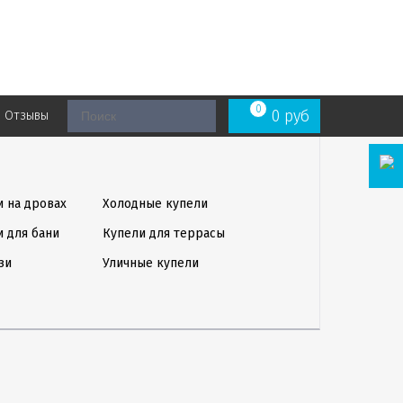
0
0
руб
Отзывы
и на дровах
Холодные купели
и для бани
Купели для террасы
зи
Уличные купели