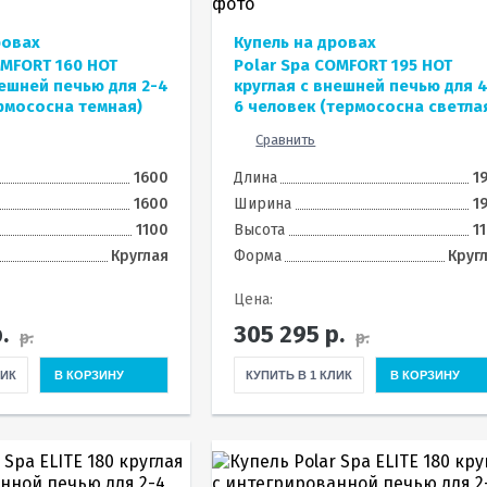
ровах
Купель на дровах
OMFORT 160 HOT
Polar Spa COMFORT 195 HOT
нешней печью для 2-4
круглая с внешней печью для 
рмососна темная)
6 человек (термососна светла
Сравнить
1600
Длина
1
1600
Ширина
1
1100
Высота
1
Круглая
Форма
Круг
Цена:
.
305 295
р.
р.
р.
ЛИК
В КОРЗИНУ
КУПИТЬ В 1 КЛИК
В КОРЗИНУ