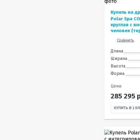
Купель на д
Polar Spa C
круглая с в
человек (те
Сравнить
Длина
Ширина
Высота
Форма
Цена:
285 295
р
КУПИТЬ В 1 К