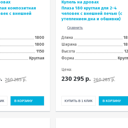
ровах
Купель на дровах
глая композитная
Плаза 180 круглая для 2-4
овек с внешней
человек с внешней печью (с
утеплением дна и обшивки)
Сравнить
1800
Длина
1
1800
Ширина
1
1150
Высота
1
Круглая
Форма
Круг
Цена:
.
230 295
р.
260 285 р.
260 285 р.
ЛИК
В КОРЗИНУ
КУПИТЬ В 1 КЛИК
В КОРЗИНУ