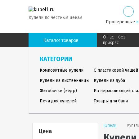
Купели по честным ценам
Проверенные
к
О нас - без
Каталог товаров
прикрас
КАТЕГОРИИ
Композитные купели
С пластиковой чашей
Купели из лиственницы
Купели из дуба
Фитобочки (кедр)
Из нержавеющей ста
Печи для купелей
Товары для бани
Купели
Купел
Цена
Купели 