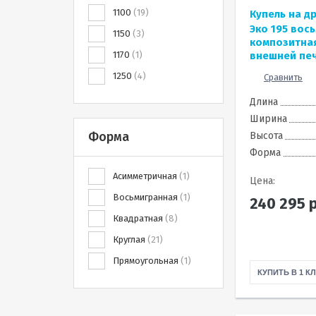
1100
19
Купель на д
Эко 195 вос
1150
3
композитная
1170
1
внешней пе
1250
4
Сравнить
Длина
Ширина
Форма
Высота
Форма
Асимметричная
1
Цена:
Восьмигранная
1
240 295
р
Квадратная
8
Круглая
21
Прямоугольная
1
КУПИТЬ В 1 К