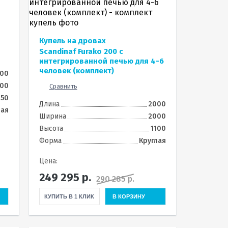
Купель на дровах
Scandinaf Furako 200 с
интегрированной печью для 4-6
человек (комплект)
00
00
Сравнить
250
Длина
2000
лая
Ширина
2000
Высота
1100
Форма
Круглая
Цена:
249 295
р.
290 285 р.
КУПИТЬ В 1 КЛИК
В КОРЗИНУ