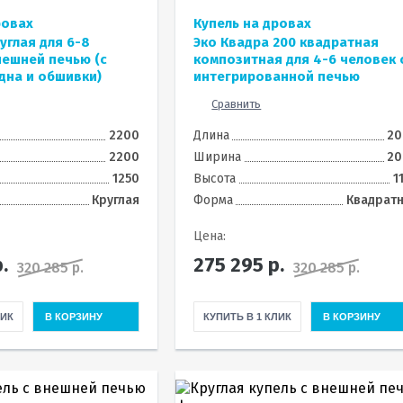
ровах
Купель на дровах
углая для 6-8
Эко Квадра 200 квадратная
нешней печью (с
композитная для 4-6 человек 
дна и обшивки)
интегрированной печью
Сравнить
2200
Длина
20
2200
Ширина
20
1250
Высота
1
Круглая
Форма
Квадрат
Цена:
.
275 295
р.
320 285 р.
320 285 р.
ЛИК
В КОРЗИНУ
КУПИТЬ В 1 КЛИК
В КОРЗИНУ