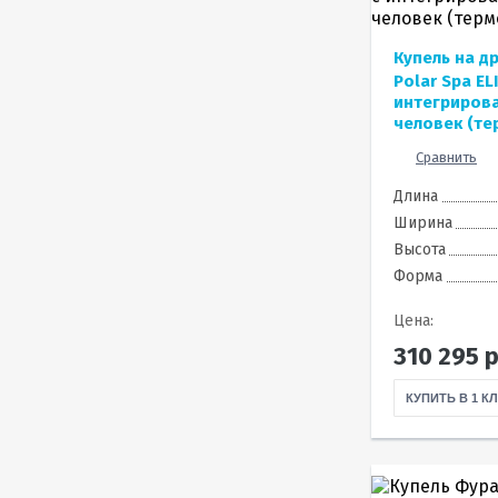
Купель на д
Polar Spa EL
интегрирова
человек (те
Сравнить
Длина
Ширина
Высота
Форма
Цена:
310 295
р
КУПИТЬ В 1 К