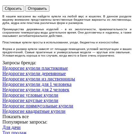
Сбросить
Отправить
В нашем магазине вы найдете купели на любой вкус и кошелек. В данном разделе
вашему вниманию представлены качественные бюджетные варианты из лиственницы,
дуба, кедра или пластика различных форм и размеров.
Преимущества деревянных изделий - в их экологичности, привлекательности и
сохранении температуры воды длительное время. Они долговечны и надежны, а также
оказывают антибактериальное действие.
Пластиковые купели просты в использовании, уходе, бюджетны и износостойки.
Форма и размер купели зависят от площади помещения, условий эксплуатации и ваших
предпочтений. Самые практичные и универсальные модели — круглые или овальные.
Угловая модель хороша в тех случаях, когда место в бане очень ограничено.
Запросы бренда:
Недорогие купели пластиковые
Недорогие купели деревянные
Недорогие купели из лиственницы
Недорогие купели для 1 человека
Недорогие купели для 2 человек
Недорогие угловые купели
Недорогие круглые купели
Недорогие прямоугольные купели
Недорогие квадратные купели
Показать все
Популярные запросы:
Для дачи
Топ продаж