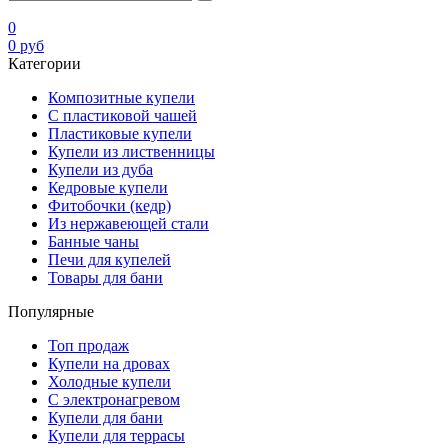
0
0
руб
Категории
Композитные купели
С пластиковой чашей
Пластиковые купели
Купели из лиственницы
Купели из дуба
Кедровые купели
Фитобочки (кедр)
Из нержавеющей стали
Банные чаны
Печи для купелей
Товары для бани
Популярные
Топ продаж
Купели на дровах
Холодные купели
С электронагревом
Купели для бани
Купели для террасы