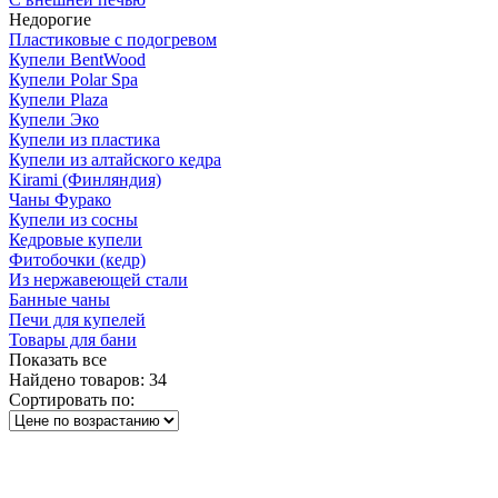
Недорогие
Пластиковые с подогревом
Купели BentWood
Купели Polar Spa
Купели Plaza
Купели Эко
Купели из пластика
Купели из алтайского кедра
Kirami (Финляндия)
Чаны Фурако
Купели из сосны
Кедровые купели
Фитобочки (кедр)
Из нержавеющей стали
Банные чаны
Печи для купелей
Товары для бани
Показать все
Найдено товаров:
34
Сортировать по: