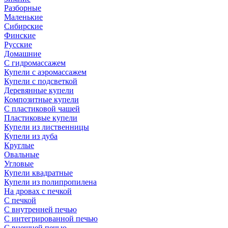
Разборные
Маленькие
Сибирские
Финские
Русские
Домашние
С гидромассажем
Купели с аэромассажем
Купели с подсветкой
Деревянные купели
Композитные купели
С пластиковой чашей
Пластиковые купели
Купели из лиственницы
Купели из дуба
Круглые
Овальные
Угловые
Купели квадратные
Купели из полипропилена
На дровах с печкой
С печкой
С внутренней печью
С интегрированной печью
С внешней печью