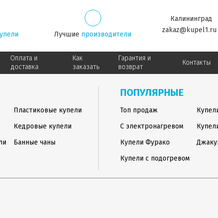
Калининград
zakaz@kupel1.ru
упели
Лучшие
производители
Оплата и
Как
Гарантия и
Контакты
доставка
заказать
возврат
ПОПУЛЯРНЫЕ
Пластиковые купели
Топ продаж
Купел
Кедровые купели
С электронагревом
Купел
ли
Банные чаны
Купели Фурако
Джаку
Купели с подогревом