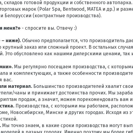
а, складов готовой продукции и собственного автопарка.
рговых марок (Polar Spa, Bentwood, MATEA и др.) и раз
и Белоруссии (контрактные производства).
ля меня?»
- спросите вы. Отвечу :)
 – ниже).
Обычно предполагается, что производитель да
то крупный заказ или сложный проект. В остальных случа
ей. Это обусловлено как нашими дилерскими ценами, так 
амни».
Мы регулярно посещаем производства, с которыми
иала и комплектующих, а также особенности производите
 вас.
или материал.
Большинство производителей хвалит сво
купели/чаны и принижает достоинства прочих. Мы зараб
риптам продаж, а значит, можем порекомендовать вам и
стика.
Производства, с которыми мы работаем, располож
роме, Новосибирске, Минске и других городах. Исходя из
стикой.
.
Мы точно знаем, в какие сроки производства могут вып
оделей в разных городах. Именно поэтому мы более гибк