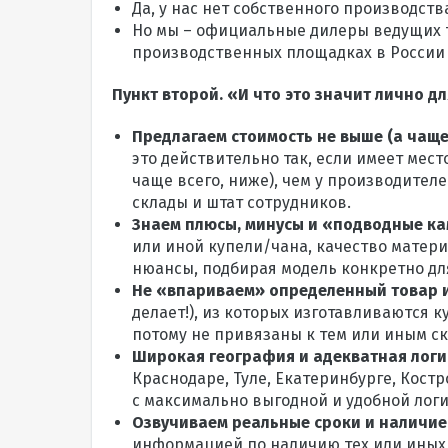
Да, у нас нет собственного производств
Но мы – официальные дилеры ведущих то
производственных площадках в России 
Пункт второй. «И что это значит лично д
Предлагаем стоимость не выше (а чаще
это действительно так, если имеет мес
чаще всего, ниже), чем у производител
склады и штат сотрудников.
Знаем плюсы, минусы и «подводные к
или иной купели/чана, качество матер
нюансы, подбирая модель конкретно для
Не «впариваем» определенный товар 
делает!), из которых изготавливаются 
потому не привязаны к тем или иным ск
Широкая география и адекватная логи
Краснодаре, Туле, Екатеринбурге, Кост
с максимально выгодной и удобной логи
Озвучиваем реальные сроки и наличие
информацией по наличию тех или иных м