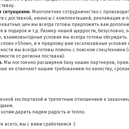
тавку.
и ситуациями.
Многолетнее сотрудничество с производи
и с доставкой, нюансы с комплектацией, рекламация и п
екватных цен мы всегда готовы предложить вам дополн
я в подарок и т.д. Размер нашей щедрости, безусловно, 
е, взаимовыгодные условия мы всегда готовы обсуждать. 
слово «Show», и я предложу вам эксклюзивные условия 
ости мы всегда готовы помочь с поиском спецтехники (
мости от региона поставки).
в.
Мы постоянно расширяем базу наших партнеров, прив
рые не отвечают нашим требованиям по качеству, срока
езной экспертизой и трепетным отношением к заказчик
одаем.
хотим дарить людям радость и тепло.
е всего, мы с вами сработаемся :)