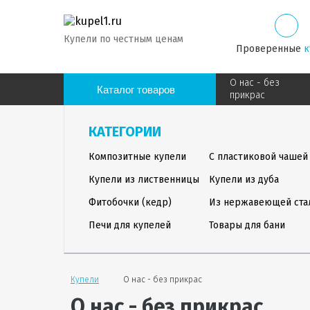
Купели по честным ценам
Проверенные
к
О нас - без
Каталог товаров
прикрас
КАТЕГОРИИ
Композитные купели
С пластиковой чашей
Купели из лиственницы
Купели из дуба
Фитобочки (кедр)
Из нержавеющей ста
Печи для купелей
Товары для бани
Купели
О нас - без прикрас
О нас - без прикрас