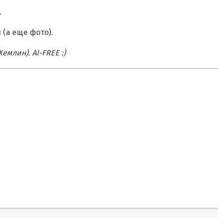
.
(а еще фото).
емлин). AI-FREE :)