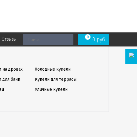
0
0
руб
Отзывы
и на дровах
Холодные купели
и для бани
Купели для террасы
зи
Уличные купели