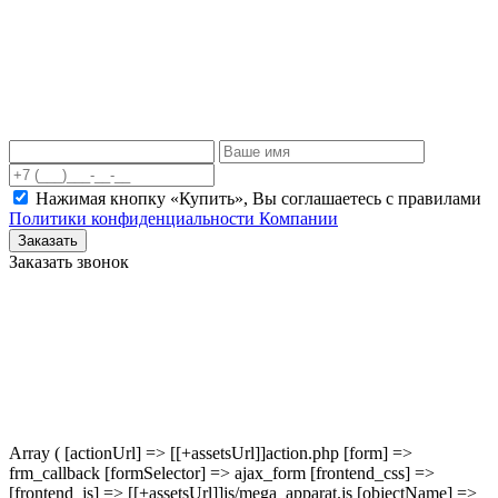
Нажимая кнопку «Купить», Вы соглашаетесь c правилами
Политики конфиденциальности Компании
Заказать
Заказать звонок
Array ( [actionUrl] => [[+assetsUrl]]action.php [form] =>
frm_callback [formSelector] => ajax_form [frontend_css] =>
[frontend_js] => [[+assetsUrl]]js/mega_apparat.js [objectName] =>