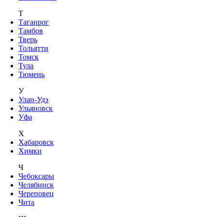
Т
Таганрог
Тамбов
Тверь
Тольятти
Томск
Тула
Тюмень
У
Улан-Удэ
Ульяновск
Уфа
Х
Хабаровск
Химки
Ч
Чебоксары
Челябинск
Череповец
Чита