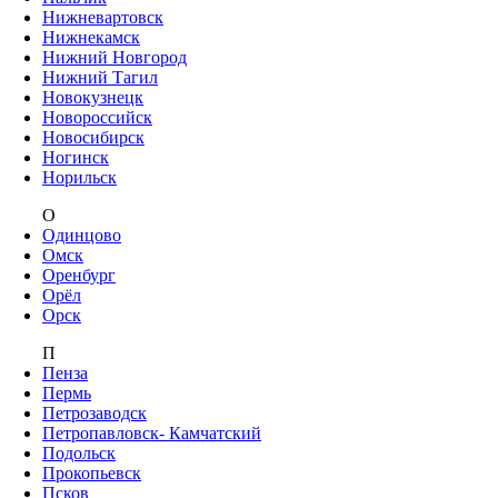
Нижневартовск
Нижнекамск
Нижний Новгород
Нижний Тагил
Новокузнецк
Новороссийск
Новосибирск
Ногинск
Норильск
О
Одинцово
Омск
Оренбург
Орёл
Орск
П
Пенза
Пермь
Петрозаводск
Петропавловск- Камчатский
Подольск
Прокопьевск
Псков