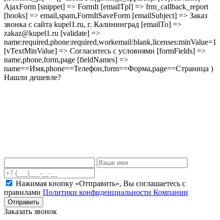
AjaxForm [snippet] => FormIt [emailTpl] => frm_callback_report
[hooks] => email,spam,FormItSaveForm [emailSubject] => Заказ
звонка с сайта kupel1.ru, г. Калининград [emailTo] =>
zakaz@kupel1.ru [validate] =>
name:required,phone:required,workemail:blank,licenses:minValue=1
[vTextMinValue] => Согласитесь с условиями [formFields] =>
name,phone,form,page [fieldNames] =>
name==Имя,phone==Телефон,form==Форма,page==Страница )
Нашли дешевле?
Нажимая кнопку «Отправить», Вы соглашаетесь c
правилами
Политики конфиденциальности Компании
Отправить
Заказать звонок