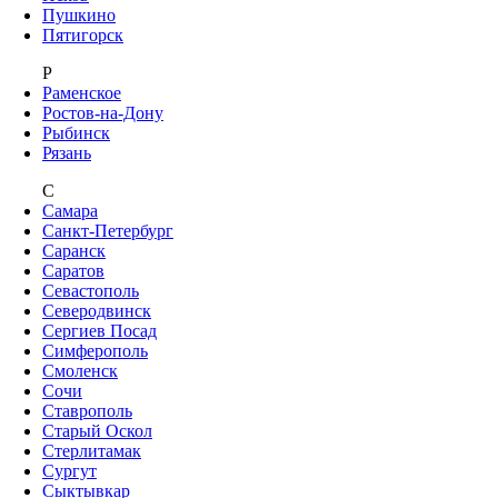
Пушкино
Пятигорск
Р
Раменское
Ростов-на-Дону
Рыбинск
Рязань
С
Самара
Санкт-Петербург
Саранск
Саратов
Севастополь
Северодвинск
Сергиев Посад
Симферополь
Смоленск
Сочи
Ставрополь
Старый Оскол
Стерлитамак
Сургут
Сыктывкар