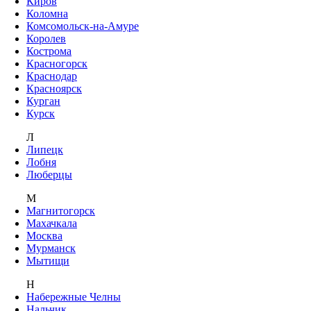
Киров
Коломна
Комсомольск-на-Амуре
Королев
Кострома
Красногорск
Краснодар
Красноярск
Курган
Курск
Л
Липецк
Лобня
Люберцы
М
Магнитогорск
Махачкала
Москва
Мурманск
Мытищи
Н
Набережные Челны
Нальчик