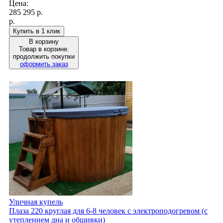
Цена:
285 295
р.
р.
Купить в 1 клик
В корзину
Товар в корзине.
продолжить покупки
оформить заказ
Уличная купель
Плаза 220 круглая для 6-8 человек с электроподогревом (с
утеплением дна и обшивки)