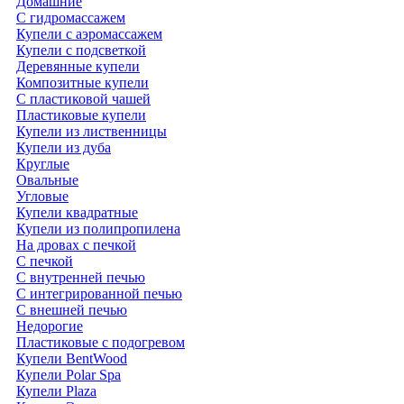
Домашние
С гидромассажем
Купели с аэромассажем
Купели с подсветкой
Деревянные купели
Композитные купели
С пластиковой чашей
Пластиковые купели
Купели из лиственницы
Купели из дуба
Круглые
Овальные
Угловые
Купели квадратные
Купели из полипропилена
На дровах с печкой
С печкой
С внутренней печью
С интегрированной печью
С внешней печью
Недорогие
Пластиковые с подогревом
Купели BentWood
Купели Polar Spa
Купели Plaza