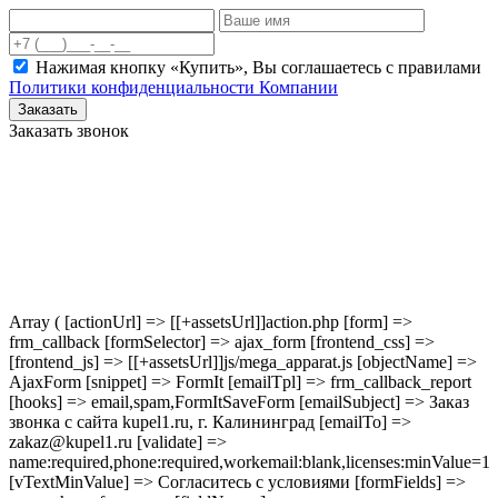
Нажимая кнопку «Купить», Вы соглашаетесь c правилами
Политики конфиденциальности Компании
Заказать
Заказать звонок
Array ( [actionUrl] => [[+assetsUrl]]action.php [form] =>
frm_callback [formSelector] => ajax_form [frontend_css] =>
[frontend_js] => [[+assetsUrl]]js/mega_apparat.js [objectName] =>
AjaxForm [snippet] => FormIt [emailTpl] => frm_callback_report
[hooks] => email,spam,FormItSaveForm [emailSubject] => Заказ
звонка с сайта kupel1.ru, г. Калининград [emailTo] =>
zakaz@kupel1.ru [validate] =>
name:required,phone:required,workemail:blank,licenses:minValue=1
[vTextMinValue] => Согласитесь с условиями [formFields] =>