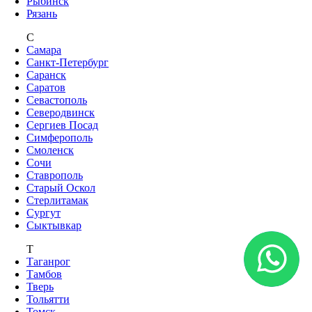
Рыбинск
Рязань
С
Самара
Санкт-Петербург
Саранск
Саратов
Севастополь
Северодвинск
Сергиев Посад
Симферополь
Смоленск
Сочи
Ставрополь
Старый Оскол
Стерлитамак
Сургут
Сыктывкар
Т
Таганрог
Тамбов
Тверь
Тольятти
Томск