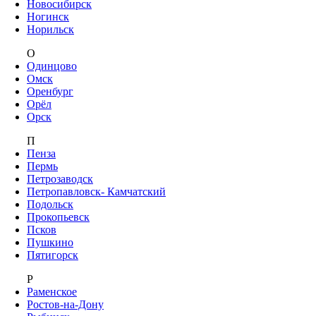
Новосибирск
Ногинск
Норильск
О
Одинцово
Омск
Оренбург
Орёл
Орск
П
Пенза
Пермь
Петрозаводск
Петропавловск- Камчатский
Подольск
Прокопьевск
Псков
Пушкино
Пятигорск
Р
Раменское
Ростов-на-Дону