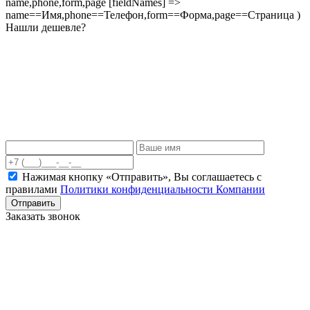
name,phone,form,page [fieldNames] =>
name==Имя,phone==Телефон,form==Форма,page==Страница )
Нашли дешевле?
Нажимая кнопку «Отправить», Вы соглашаетесь c
правилами
Политики конфиденциальности Компании
Отправить
Заказать звонок