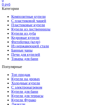
0
0
руб
Категории
Композитные купели
С пластиковой чашей
Пластиковые купели
Купели из лиственницы
Купели из дуба
Кедровые купели
Фитобочки (кедр)
Из нержавеющей стали
Банные чаны
Печи для купелей
Товары для бани
Популярные
Топ продаж
Купели на дровах
Холодные купели
С электронагревом
Купели для бани
Купели для террасы
Купели Фурако
Джакузи