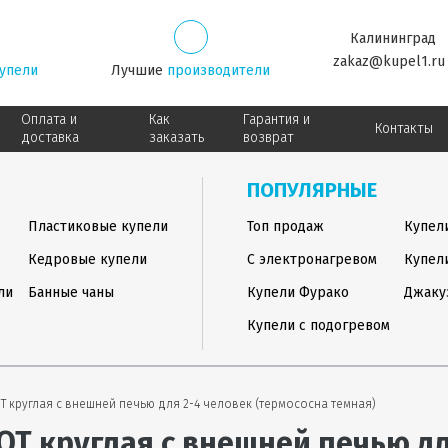
Калининград
zakaz@kupel1.ru
упели
Лучшие
производители
Оплата и
Как
Гарантия и
Контакты
доставка
заказать
возврат
ПОПУЛЯРНЫЕ
Пластиковые купели
Топ продаж
Купел
Кедровые купели
С электронагревом
Купел
ли
Банные чаны
Купели Фурако
Джаку
Купели с подогревом
OT круглая с внешней печью для 2-4 человек (термососна темная)
OT круглая с внешней печью дл