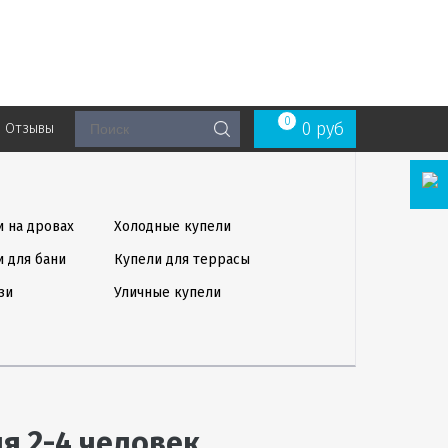
0
0
руб
Отзывы
и на дровах
Холодные купели
и для бани
Купели для террасы
зи
Уличные купели
я 2-4 человек