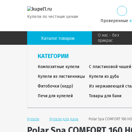
Купели по честным ценам
Проверенные
к
О нас - без
Каталог товаров
прикрас
КАТЕГОРИИ
Композитные купели
С пластиковой чашей
Купели из лиственницы
Купели из дуба
Фитобочки (кедр)
Из нержавеющей ста
Печи для купелей
Товары для бани
Купели
Купели для дачи
Polar Spa COMFORT 160 H
Polar Spa COMFORT 160 H