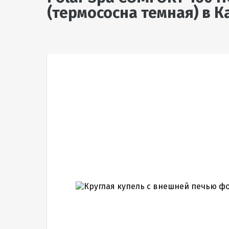
(термососна темная)
в К