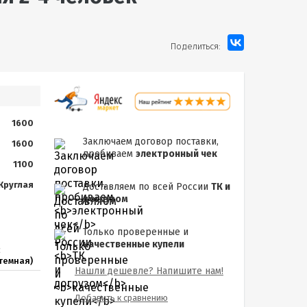
Поделиться:
1600
Заключаем договор поставки,
1600
пробиваем
электронный чек
1100
Круглая
Доставляем по всей России
ТК и
догрузом
Только проверенные и
качественные купели
с
темная)
Нашли дешевле? Напишите нам!
Добавить к сравнению