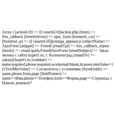
Array ( [actionUrl] => [[+assetsUrl]]action.php [form] =>
frm_callback [formSelector] => ajax_form [frontend_css] =>
[frontend_js] => [[+assetsUrl]]js/mega_apparat.js [objectName] =>
AjaxForm [snippet] => FormIt [emailTpl] => frm_callback_report
[hooks] => email,spam,FormItSaveForm [emailSubject] => Заказ
звонка с сайта kupel1.ru, г. Калининград [emailTo] =>
zakaz@kupel1.ru [validate] =>
name:required,phone:required,workemail:blank,licenses:minValue=1
[vTextMinValue] => Согласитесь с условиями [formFields] =>
name,phone,form,page [fieldNames] =>
name==Имя,phone==Телефон,form==Форма,page==Страница )
Нашли дешевле?