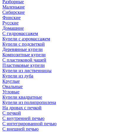
Разборные
Маленькие
Сибирские
Финские
Русские
Домашние
С гидромассажем
Купели с аэромассажем
Купели с подсветкой
Деревянные купели
Композитные купели
С пластиковой чашей
Пластиковые купели
Купели из лиственницы
Купели из дуба
Круглые
Овальные
Угловые
Купели квадратные
Купели из полипропилена
На дровах с печкой
С печкой
С внутренней печью
С интегрированной печью
С внешней печью