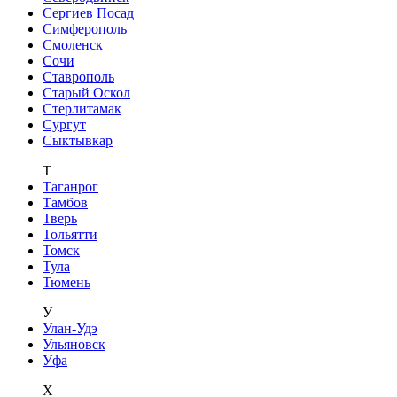
Сергиев Посад
Симферополь
Смоленск
Сочи
Ставрополь
Старый Оскол
Стерлитамак
Сургут
Сыктывкар
Т
Таганрог
Тамбов
Тверь
Тольятти
Томск
Тула
Тюмень
У
Улан-Удэ
Ульяновск
Уфа
Х