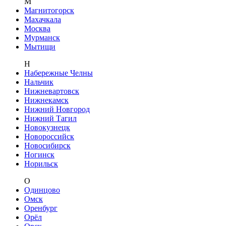
М
Магнитогорск
Махачкала
Москва
Мурманск
Мытищи
Н
Набережные Челны
Нальчик
Нижневартовск
Нижнекамск
Нижний Новгород
Нижний Тагил
Новокузнецк
Новороссийск
Новосибирск
Ногинск
Норильск
О
Одинцово
Омск
Оренбург
Орёл