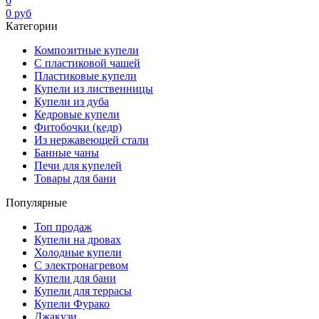
0
0
руб
Категории
Композитные купели
С пластиковой чашей
Пластиковые купели
Купели из лиственницы
Купели из дуба
Кедровые купели
Фитобочки (кедр)
Из нержавеющей стали
Банные чаны
Печи для купелей
Товары для бани
Популярные
Топ продаж
Купели на дровах
Холодные купели
С электронагревом
Купели для бани
Купели для террасы
Купели Фурако
Джакузи