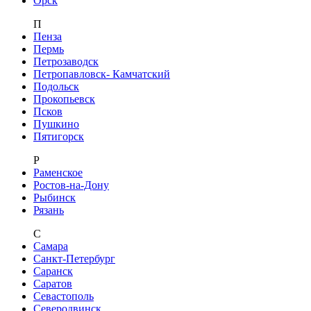
Орск
П
Пенза
Пермь
Петрозаводск
Петропавловск- Камчатский
Подольск
Прокопьевск
Псков
Пушкино
Пятигорск
Р
Раменское
Ростов-на-Дону
Рыбинск
Рязань
С
Самара
Санкт-Петербург
Саранск
Саратов
Севастополь
Северодвинск